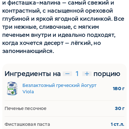
и фисташка–малина — самый свежий и
контрастный, с насыщенной ореховой
глубиной и яркой ягодной кислинкой. Все
три нежные, сливочные, с мягким
печеньем внутри и идеально подходят,
когда хочется десерт — лёгкий, но
запоминающийся.
Ингредиенты на
порцию
Безлактозный греческий йогурт
180 г
Viola
Печенье песочное
30 г
Фисташковая паста
1 ст.л.