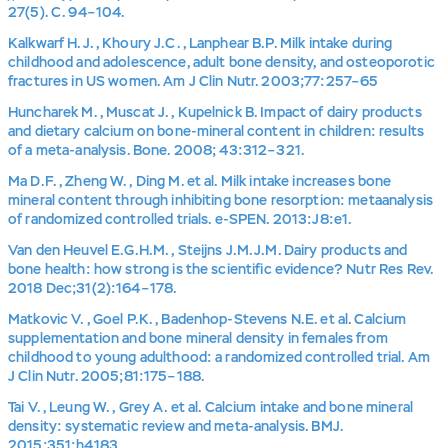
27(5). С. 94–104.
Kalkwarf H.J., Khoury J.C., Lanphear B.P. Milk intake during
childhood and adolescence, adult bone density, and osteoporotic
fractures in US women. Am J Clin Nutr. 2003;77:257–65
Huncharek M., Muscat J., Kupelnick B. Impact of dairy products
and dietary calcium on bone-mineral content in children: results
of a meta-analysis. Bone. 2008; 43:312–321.
Ma D.F., Zheng W., Ding M. et al. Milk intake increases bone
mineral content through inhibiting bone resorption: metaanalysis
of randomized controlled trials. e-SPEN. 2013:J8:e1.
Van den Heuvel E.G.H.M., Steijns J.M.J.M. Dairy products and
bone health: how strong is the scientific evidence? Nutr Res Rev.
2018 Dec;31(2):164–178.
Matkovic V., Goel P.K., Badenhop-Stevens N.E. et al. Calcium
supplementation and bone mineral density in females from
childhood to young adulthood: a randomized controlled trial. Am
J Clin Nutr. 2005;81:175–188.
Tai V., Leung W., Grey A. et al. Calcium intake and bone mineral
density: systematic review and meta-analysis. BMJ.
2015;351:h4183.