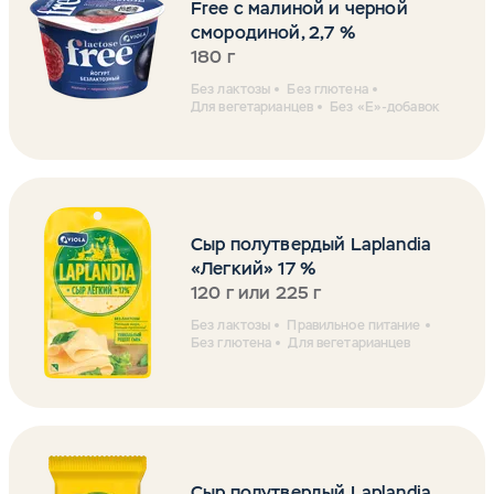
Free с малиной и черной
смородиной, 2,7 %
180 г
Без лактозы
Без глютена
Для вегетарианцев
Без «Е»-добавок
Сыр полутвердый Laplandia
«Легкий» 17 %
120 г или 225 г
Без лактозы
Правильное питание
Без глютена
Для вегетарианцев
Сыр полутвердый Laplandia