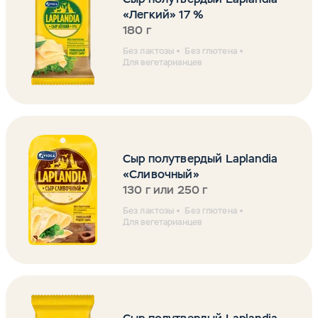
«Легкий» 17 %
180 г
Без лактозы
Без глютена
Для вегетарианцев
Сыр полутвердый Laplandia
«Сливочный»
130 г или 250 г
Без лактозы
Без глютена
Для вегетарианцев