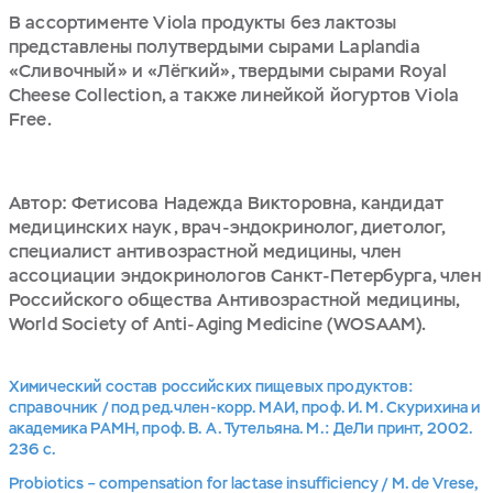
В ассортименте Viola продукты без лактозы
представлены полутвердыми сырами Laplandia
«Сливочный» и «Лёгкий», твердыми сырами Royal
Cheese Collection, а также линейкой йогуртов Viola
Free.
Автор: Фетисова Надежда Викторовна, кандидат
медицинских наук, врач-эндокринолог, диетолог,
специалист антивозрастной медицины, член
ассоциации эндокринологов Санкт-Петербурга, член
Российского общества Антивозрастной медицины,
World Society of Anti-Aging Medicine (WOSAAM).
Химический состав российских пищевых продуктов:
справочник / под ред.член-корр. МАИ, проф. И. М. Скурихина и
академика РАМН, проф. В. А. Тутельяна. М.: ДеЛи принт, 2002.
236 с.
Probiotics – compensation for lactase insufficiency / M. de Vrese,