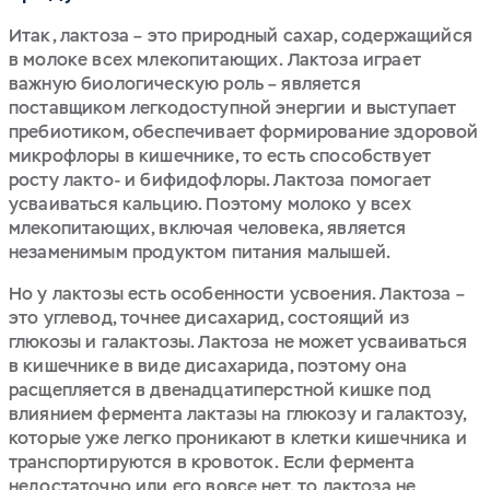
Итак, лактоза – это природный сахар, содержащийся
в молоке всех млекопитающих. Лактоза играет
важную биологическую роль – является
поставщиком легкодоступной энергии и выступает
пребиотиком, обеспечивает формирование здоровой
микрофлоры в кишечнике, то есть способствует
росту лакто- и бифидофлоры. Лактоза помогает
усваиваться кальцию. Поэтому молоко у всех
млекопитающих, включая человека, является
незаменимым продуктом питания малышей.
Но у лактозы есть особенности усвоения. Лактоза –
это углевод, точнее дисахарид, состоящий из
глюкозы и галактозы. Лактоза не может усваиваться
в кишечнике в виде дисахарида, поэтому она
расщепляется в двенадцатиперстной кишке под
влиянием фермента лактазы на глюкозу и галактозу,
которые уже легко проникают в клетки кишечника и
транспортируются в кровоток. Если фермента
недостаточно или его вовсе нет, то лактоза не