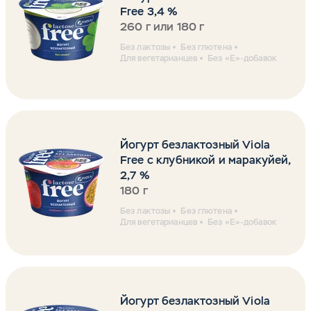
Free 3,4 %
260 г или 180 г
Без лактозы
Без глютена
Для вегетарианцев
Без «Е»-добавок
Йогурт безлактозный Viola
Free с клубникой и маракуйей,
2,7 %
180 г
Без лактозы
Без глютена
Для вегетарианцев
Без «Е»-добавок
Йогурт безлактозный Viola