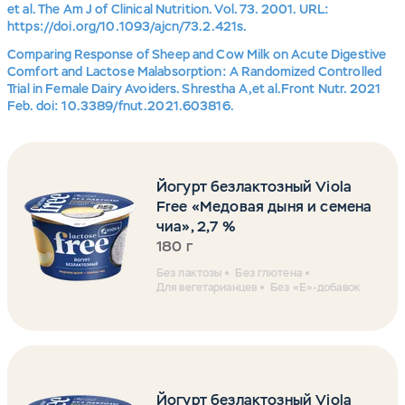
et al. The Am J of Clinical Nutrition. Vol. 73. 2001. URL:
https://doi.org/10.1093/ajcn/73.2.421s.
Comparing Response of Sheep and Cow Milk on Acute Digestive
Comfort and Lactose Malabsorption: A Randomized Controlled
Trial in Female Dairy Avoiders. Shrestha A,et al.Front Nutr. 2021
Feb. doi: 10.3389/fnut.2021.603816.
Йогурт безлактозный Viola
Free «Медовая дыня и семена
чиа», 2,7 %
180 г
Без лактозы
Без глютена
Для вегетарианцев
Без «Е»-добавок
Йогурт безлактозный Viola