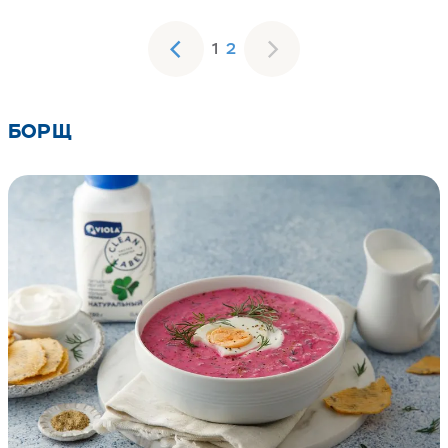
1
2
БОРЩ