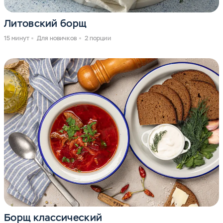
Литовский борщ
15 минут
Для новичков
2 порции
Борщ классический