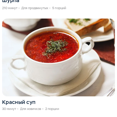
Шурпа
210 минут
Для продвинутых
5 порций
Красный суп
30 минут
Для новичков
2 порции